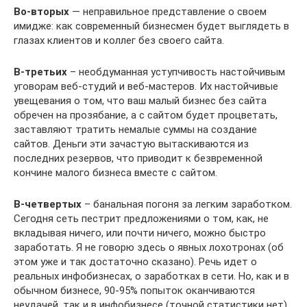
Во-вторых
— неправильное представление о своем
имидже: как современный бизнесмен будет выглядеть в
глазах клиентов и коллег без своего сайта.
В-третьих
– необдуманная уступчивость настойчивым
уговорам веб-студий и веб-мастеров. Их настойчивые
увещевания о том, что ваш малый бизнес без сайта
обречен на прозябание, а с сайтом будет процветать,
заставляют тратить немалые суммы на создание
сайтов. Деньги эти зачастую вытаскиваются из
последних резервов, что приводит к безвременной
кончине малого бизнеса вместе с сайтом.
В-четвертых
– банальная погоня за легким заработком.
Сегодня сеть пестрит предложениями о том, как, не
вкладывая ничего, или почти ничего, можно быстро
заработать. Я не говорю здесь о явных лохотронах (об
этом уже и так достаточно сказано). Речь идет о
реальных инфобизнесах, о заработках в сети. Но, как и в
обычном бизнесе, 90-95% попыток оканчиваются
неудачей, так и в инфобизнесе (точной статистики нет)