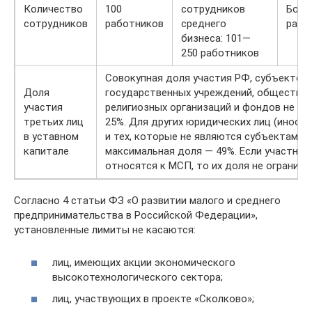
Количество
100
сотрудников
Боле
сотрудников
работников
среднего
рабо
бизнеса: 101—
250 работников
Совокупная доля участия РФ, субъектов 
Доля
государственных учреждений, обществен
участия
религиозных организаций и фондов не бо
третьих лиц
25%. Для других юридических лиц (иност
в уставном
и тех, которые не являются субъектами 
капитале
максимальная доля — 49%. Если участник
относятся к МСП, то их доля не ограниче
Согласно 4 статьи ФЗ «О развитии малого и среднего
предпринимательства в Российской Федерации»,
установленные лимиты не касаются:
лиц, имеющих акции экономического
высокотехнологического сектора;
лиц, участвующих в проекте «Сколково»;