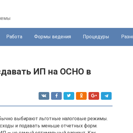
блемы
Работа
Формы ведения
Процедуры
Разн
сдавать ИП на ОСНО в
бычно выбирают льготные налоговые режимы.
асходы и подавать меньше отчетных форм.
ИП — не самый оптимальный вариант. Как