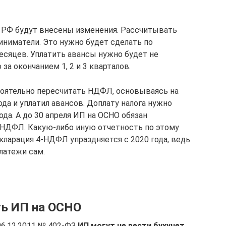
НК РФ будут внесены изменения. Рассчитывать
ниматели. Это нужно будет сделать по
месяцев. Уплатить авансы нужно будет не
за окончанием 1, 2 и 3 кварталов.
тоятельно пересчитать НДФЛ, основываясь на
ода и уплатил авансов. Доплату налога нужно
да. А до 30 апреля ИП на ОСНО обязан
НДФЛ. Какую-либо иную отчетность по этому
кларация 4-НДФЛ упраздняется с 2020 года, ведь
латежи сам.
ть ИП на ОСНО
 06.12.2011 № 402-ФЗ
ИП могут не вести бухучет
.