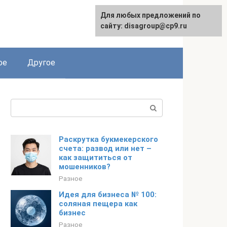
Для любых предложений по
сайту: disagroup@cp9.ru
ое
Другое
Поиск:
Раскрутка букмекерского
счета: развод или нет –
как защититься от
мошенников?
Разное
Идея для бизнеса № 100:
соляная пещера как
бизнес
Разное