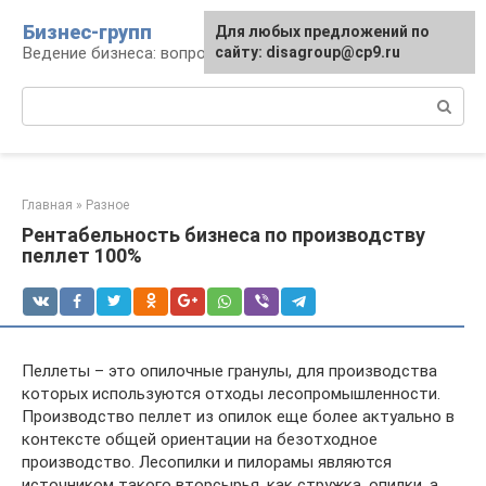
Перейти
Бизнес-групп
Для любых предложений по
к
Ведение бизнеса: вопросы, советы, проблемы
сайту: disagroup@cp9.ru
контенту
Поиск:
Главная
»
Разное
Рентабельность бизнеса по производству
пеллет 100%
Пеллеты – это опилочные гранулы, для производства
которых используются отходы лесопромышленности.
Производство пеллет из опилок еще более актуально в
контексте общей ориентации на безотходное
производство. Лесопилки и пилорамы являются
источником такого вторсырья, как стружка, опилки, а