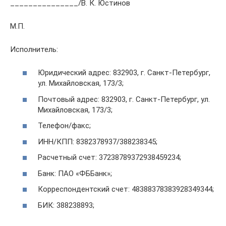
_______________/В. К. Юстинов
М.П.
Исполнитель:
Юридический адрес: 832903, г. Санкт-Петербург,
ул. Михайловская, 173/3;
Почтовый адрес: 832903, г. Санкт-Петербург, ул.
Михайловская, 173/3;
Телефон/факс;
ИНН/КПП: 8382378937/388238345;
Расчетный счет: 37238789372938459234;
Банк: ПАО «ФББанк»;
Корреспондентский счет: 48388378383928349344;
БИК: 388238893;