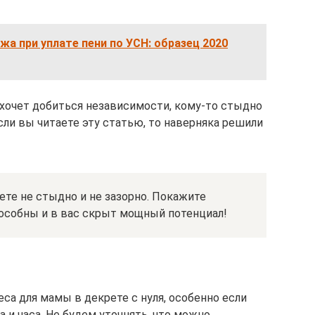
жа при уплате пени по УСН: образец 2020
 хочет добиться независимости, кому-то стыдно
Если вы читаете эту статью, то наверняка решили
ете не стыдно и не зазорно. Покажите
особны и в вас скрыт мощный потенциал!
еса для мамы в декрете с нуля, особенно если
 и часа. Не будем уточнять, что можно