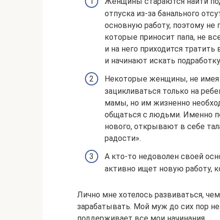
Женщины стараются найти под
отпуска из-за банального отсу
основную работу, поэтому не п
которые приносит папа, не вс
и на него приходится тратить
и начинают искать подработку
Некоторые женщины, не имея 
зацикливаться только на ребе
мамы, но им жизненно необход
общаться с людьми. Именно по
нового, открывают в себе та
радости».
А кто-то недоволен своей осн
активно ищет новую работу, к
Лично мне хотелось развиваться, че
зарабатывать. Мой муж до сих пор не
поддерживает все мои начинания.