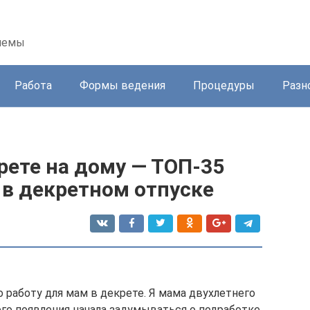
блемы
Работа
Формы ведения
Процедуры
Разн
рете на дому — ТОП-35
 в декретном отпуске
 работу для мам в декрете. Я мама двухлетнего
его появления начала задумываться о подработке.