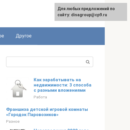
Для любых предложений по
сайту: disagroup@cp9.ru
ое
Другое
Поиск:
Как зарабатывать на
недвижимости: 3 способа
с разными вложениями
Работа
Франшиза детской игровой комнаты
«Городок Паровозиков»
Разное