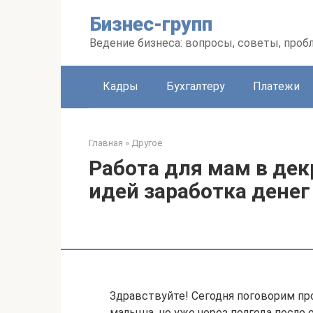
Перейти
Бизнес-групп
к
контенту
Ведение бизнеса: вопросы, советы, про
Кадры
Бухгалтеру
Платежи
Главная
»
Другое
Работа для мам в дек
идей заработка денег
Здравствуйте! Сегодня поговорим про
малыша, но уже через полгода после 