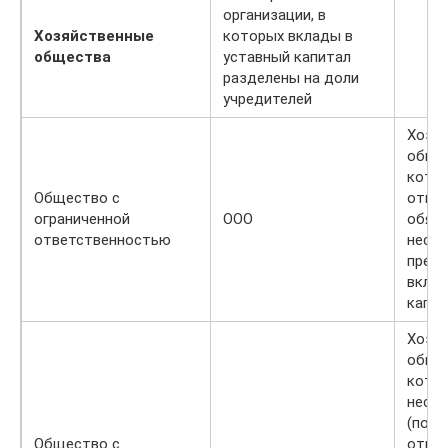
организации, в
Хозяйственные
которых вклады в
общества
уставный капитал
разделены на доли
учредителей
Хозя
общес
котор
Общество с
отвеч
ограниченной
ООО
обяза
ответственностью
несут
преде
вклад
капи
Хозя
общес
котор
несут
(полн
Общество с
ответ