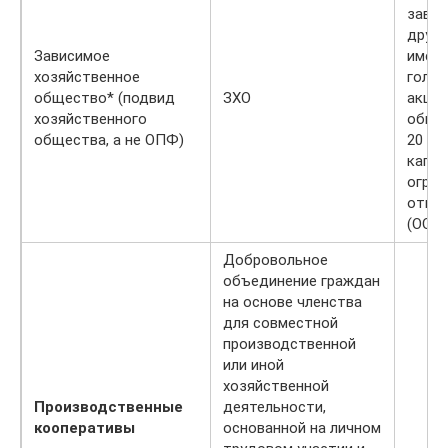
завис
друг
Зависимое
имеет
хозяйственное
голо
общество* (подвид
ЗХО
акцио
хозяйственного
общес
общества, а не ОПФ)
20 % 
капит
огран
отве
(ООО)
Добровольное
объединение граждан
на основе членства
для совместной
производственной
или иной
хозяйственной
Производственные
деятельности,
кооперативы
основанной на личном