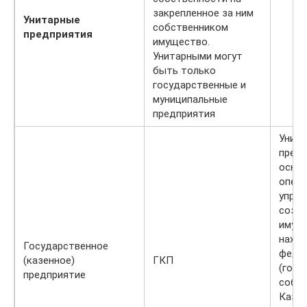
закрепленное за ним
Унитарные
собственником
предприятия
имущество.
Унитарными могут
быть только
государственные и
муниципальные
предприятия
Унит
предп
основ
опера
управ
созда
имуще
наход
Государственное
феде
(казенное)
ГКП
(госу
предприятие
собст
Казе