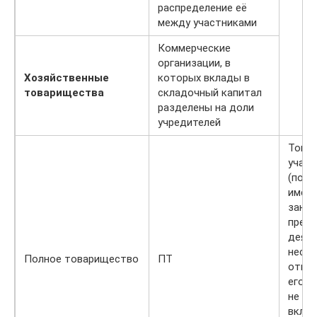
распределение её
между участниками
Коммерческие
организации, в
Хозяйственные
которых вклады в
товарищества
складочный капитал
разделены на доли
учредителей
Това
участ
(полн
имен
зани
пред
деят
несут
Полное товарищество
ПТ
ответ
его о
не то
вклад