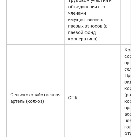
трудовом участии и
объединении его
членами
имущественных
паевых взносов (в
паевой фонд
кооператива)
Коопе
созд
прои
сельх
Пред
вида 
кооп
Сельскохозяйственная
(рабо
СПК
артель (колхоз)
коопе
право
ассо
член 
голос
отдел