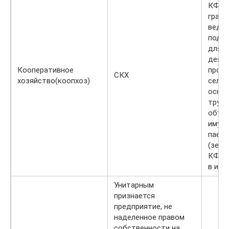
КФХ и
гражд
веду
подсо
для 
деяте
Кооперативное
прои
СКХ
хозяйство(коопхоз)
сельх
основ
трудо
объед
имущ
паевы
(земе
КФХ 
в их 
Унитарным
признается
предприятие, не
наделенное правом
собственности на