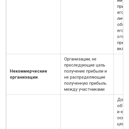
имущ
прини
его д
личны
обяз
его ч
ответ
преде
вкла
Организации, не
преследующие цель
Некоммерческие
получение прибыли и
организации
не распределяющие
полученную прибыль
между участниками
Добр
объе
и юри
основ
цель