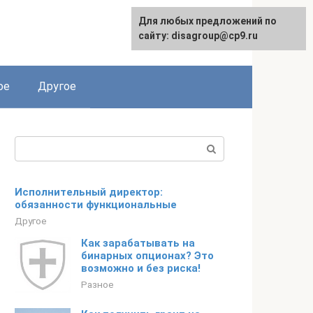
Для любых предложений по
сайту: disagroup@cp9.ru
ое
Другое
Поиск:
Исполнительный директор:
обязанности функциональные
Другое
Как зарабатывать на
бинарных опционах? Это
возможно и без риска!
Разное