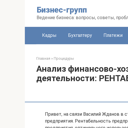
Перейти
Бизнес-групп
к
контенту
Ведение бизнеса: вопросы, советы, про
Кадры
Бухгалтеру
Платежи
Главная
»
Процедуры
Анализ финансово-хо
деятельности: РЕНТ
Привет, на связи Василий Жданов в 
предприятия. Рентабельность предп
предприятия, оптимального использов