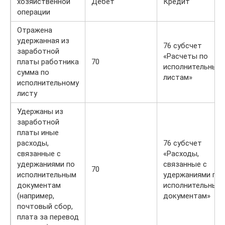
хозяйственной
Дебет
Кредит
операции
Отражена
удержанная из
76 субсчет
заработной
«Расчеты по
платы работника
70
исполнительным
сумма по
листам»
исполнительному
листу
Удержаны из
заработной
платы иные
расходы,
76 субсчет
связанные с
«Расходы,
удержаниями по
связанные с
70
исполнительным
удержаниями по
документам
исполнительным
(например,
документам»
почтовый сбор,
плата за перевод